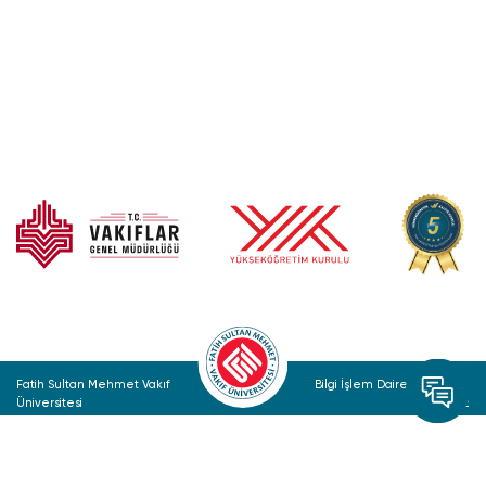
Fatih Sultan Mehmet Vakıf
Bilgi İşlem Daire Başkanlığı
Üniversitesi
© 2022