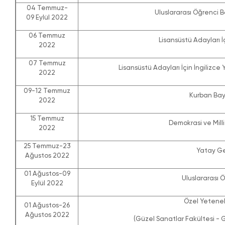
04 Temmuz-
Uluslararası Öğrenci Ba
09 Eylül 2022
06 Temmuz
Lisansüstü Adayları İç
2022
07 Temmuz
Lisansüstü Adayları İçin İngilizce Y
2022
09-12 Temmuz
Kurban Bayr
2022
15 Temmuz
Demokrasi ve Milli 
2022
25 Temmuz-23
Yatay Ge
Ağustos 2022
01 Ağustos-09
Uluslararası Ö
Eylül 2022
Özel Yetenek
01 Ağustos-26
Ağustos 2022
(Güzel Sanatlar Fakültesi - 