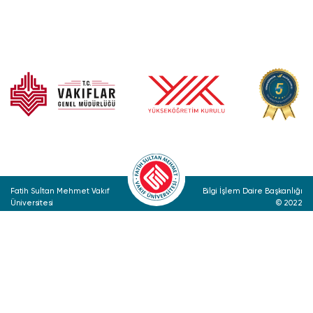
Fatih Sultan Mehmet Vakıf
Bilgi İşlem Daire Başkanlığı
Üniversitesi
© 2022