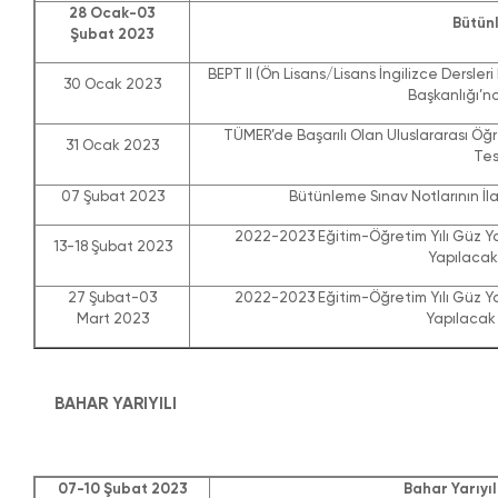
28 Ocak-03
Bütün
Şubat 2023
BEPT II (Ön Lisans/Lisans İngilizce Dersler
30 Ocak 2023
Başkanlığı’nc
TÜMER’de Başarılı Olan Uluslararası Öğre
31 Ocak 2023
Tes
07 Şubat 2023
Bütünleme Sınav Notlarının İla
2022-2023 Eğitim-Öğretim Yılı Güz Ya
13-18 Şubat 2023
Yapılacak 
27 Şubat-03
2022-2023 Eğitim-Öğretim Yılı Güz Ya
Mart 2023
Yapılacak 
BAHAR YARIYILI
07-10 Şubat 2023
Bahar Yarıyıl