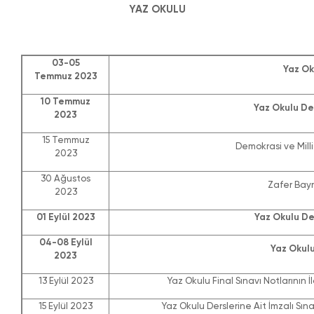
YAZ OKULU
03-05
Yaz Ok
Temmuz 2023
10 Temmuz
Yaz Okulu De
2023
15 Temmuz
Demokrasi ve Milli 
2023
30 Ağustos
Zafer Bayr
2023
01 Eylül 2023
Yaz Okulu De
04-08 Eylül
Yaz Okulu
2023
13 Eylül 2023
Yaz Okulu Final Sınavı Notlarının İ
15 Eylül 2023
Yaz Okulu Derslerine Ait İmzalı Sına