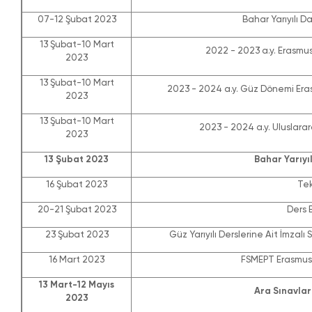
07-12 Şubat 2023
Bahar Yarıyılı D
13 Şubat-10 Mart
2022 - 2023 a.y. Erasmus
2023
13 Şubat-10 Mart
2023 - 2024 a.y. Güz Dönemi Era
2023
13 Şubat-10 Mart
2023 - 2024 a.y. Uluslara
2023
13 Şubat 2023
Bahar Yarıyıl
16 Şubat 2023
Tek
20-21 Şubat 2023
Ders 
23 Şubat 2023
Güz Yarıyılı Derslerine Ait İmzalı
16 Mart 2023
FSMEPT Erasmus II
13 Mart-12 Mayıs
Ara Sınavlar 
2023