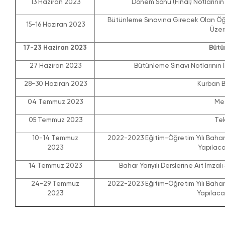
13 Haziran 2023
Dönem Sonu (Final) Notlarının 
Bütünleme Sınavına Girecek Olan Öğre
15-16 Haziran 2023
Üzer
17-23 Haziran 2023
Bütü
27 Haziran 2023
Bütünleme Sınavı Notlarının İ
28-30 Haziran 2023
Kurban B
04 Temmuz 2023
Mez
05 Temmuz 2023
Tek
10-14 Temmuz
2022-2023 Eğitim-Öğretim Yılı Bahar 
2023
Yapılaca
14 Temmuz 2023
Bahar Yarıyılı Derslerine Ait İmzal
24-29 Temmuz
2022-2023 Eğitim-Öğretim Yılı Bahar 
2023
Yapılacak