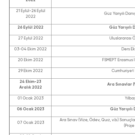
21 Eylül-26 Eylül
Güz Yarıyılı Dan
2022
26 Eylül 2022
Güz Yarıyılı 
27 Eylül 2022
Uluslararası
03-04 Ekim 2022
Ders E
20 Ekim 2022
FSMEPT Erasmus I (
29 Ekim 2022
Cumhuriyet B
24 Ekim-23
Ara Sınavlar (
Aralık 2022
01 Ocak 2023
Yılbaş
06 Ocak 2023
Güz Yarıyılı
Ara Sınav (Vize, Ödev, Quız, v.b.) Sonuçlar
07 Ocak 2023
(Proje