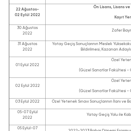
Ön Lisans, Lisans ve
22 Ağustos-
02 Eylül 2022
Kayıt Ye
30 Ağustos
Zafer Bayr
2022
31 Ağustos
Yatay Geçiş Sonuçlarının Meslek Yüksekoku
2022
Bildirilmesi, Kazanan Adayl
Özel Yeten
01 Eylül 2022
(Güzel Sanatlar Fakültesi -
Özel Yeten
02 Eylül 2022
(Güzel Sanatlar Fakültesi -
03 Eylül 2022
Özel Yetenek Sınavı Sonuçlarının İlanı ve Baş
05-07 Eylül
Yatay Geçiş Yolu ile Kabu
2022
05 Eylül-07
2022-2023 Bahar Dönemi Erasmus+