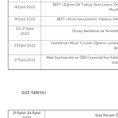
BEPT I (Eğitim Dili Türkçe Olan Lisans/Ön
16 Eylül 2022
Muafi
19 Eylül 2022
BEPT I Sınav Sonuçlarının Yabancı Dill
20-21 Eylül
Düzey Belirleme ve Yeterlili
2022
Hazırlıktan Muaf Tutulan Öğrenci Listele
23 Eylül 2022
Bi
Web Sayfasında ve ÖİBS Üzerinde İlan Edilm
21 Eylül 2022
Gön
GÜZ YARIYILI
21 Eylül-24 Eylül
Güz Yarıyılı 
2022