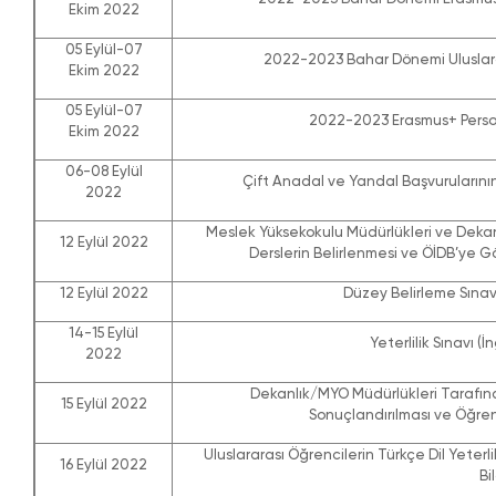
Ekim 2022
05 Eylül-07
2022-2023 Bahar Dönemi Uluslar
Ekim 2022
05 Eylül-07
2022-2023 Erasmus+ Person
Ekim 2022
06-08 Eylül
Çift Anadal ve Yandal Başvurularını
2022
Meslek Yüksekokulu Müdürlükleri ve Dekan
12 Eylül 2022
Derslerin Belirlenmesi ve ÖİDB’ye G
12 Eylül 2022
Düzey Belirleme Sınavı 
14-15 Eylül
Yeterlilik Sınavı (İ
2022
Dekanlık/MYO Müdürlükleri Tarafın
15 Eylül 2022
Sonuçlandırılması ve Öğrenci
Uluslararası Öğrencilerin Türkçe Dil Yeterli
16 Eylül 2022
Bi