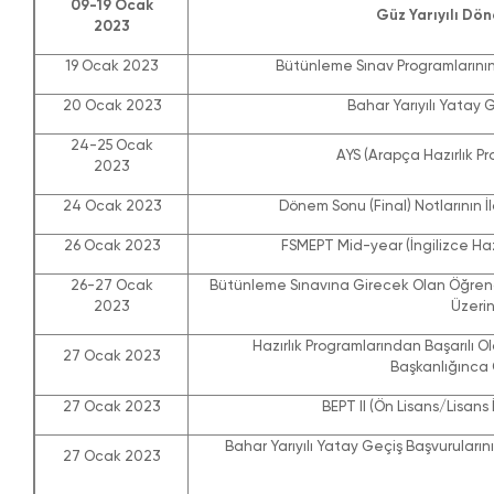
09-19 Ocak
Güz Yarıyılı Dön
2023
19 Ocak 2023
Bütünleme Sınav Programlarının 
20 Ocak 2023
Bahar Yarıyılı Yatay 
24-25 Ocak
AYS (Arapça Hazırlık Pr
2023
24 Ocak 2023
Dönem Sonu (Final) Notlarının İ
26 Ocak 2023
FSMEPT Mid-year (İngilizce Hazır
26-27 Ocak
Bütünleme Sınavına Girecek Olan Öğrencile
2023
Üzeri
Hazırlık Programlarından Başarılı O
27 Ocak 2023
Başkanlığınca 
27 Ocak 2023
BEPT II (Ön Lisans/Lisans 
Bahar Yarıyılı Yatay Geçiş Başvuruların
27 Ocak 2023