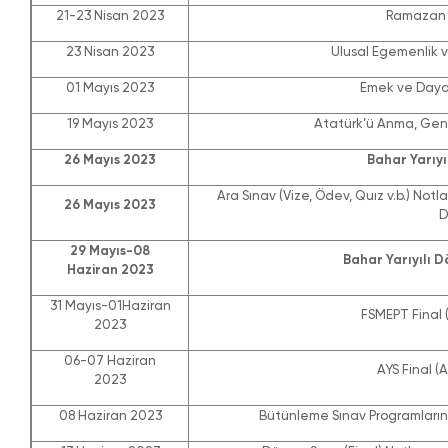
21-23 Nisan 2023
Ramazan B
23 Nisan 2023
Ulusal Egemenlik v
01 Mayıs 2023
Emek ve Daya
19 Mayıs 2023
Atatürk’ü Anma, Gençl
26 Mayıs 2023
Bahar Yarıyı
Ara Sınav (Vize, Ödev, Quız v.b.) Notlar
26 Mayıs 2023
D
29 Mayıs-08
Bahar Yarıyılı D
Haziran 2023
31 Mayıs-01Haziran
FSMEPT Final (İ
2023
06-07 Haziran
AYS Final (A
2023
08 Haziran 2023
Bütünleme Sınav Programlarını