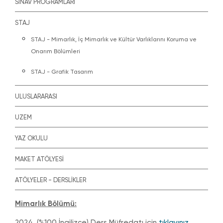
SINAV PROGRAMLARI
STAJ
STAJ - Mimarlık, İç Mimarlık ve Kültür Varlıklarını Koruma ve
Onarım Bölümleri
STAJ - Grafik Tasarım
ULUSLARARASI
UZEM
YAZ OKULU
MAKET ATÖLYESİ
ATÖLYELER - DERSLİKLER
Mimarlık Bölümü:
2024 (%100 İngilizce) Ders Müfredatı için
tıklayınız.