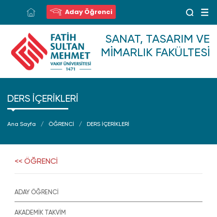
Aday Öğrenci
SANAT, TASARIM VE
MIMARLIK FAKÜLTESI
DERS İÇERİKLERİ
Ana Sayfa
ÖĞRENCİ
DERS İÇERİKLERİ
<< ÖĞRENCİ
ADAY ÖĞRENCİ
AKADEMİK TAKVİM